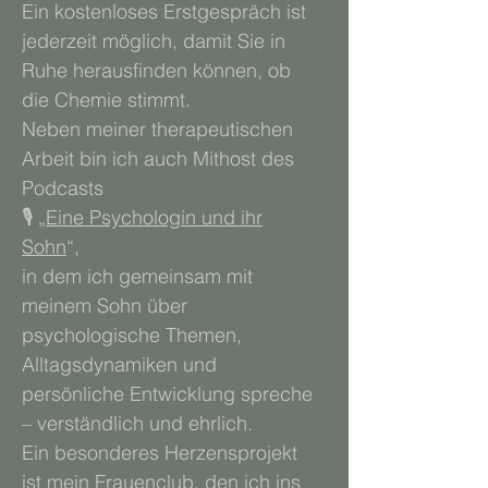
Ein kostenloses Erstgespräch ist
jederzeit möglich, damit Sie in
Ruhe herausfinden können, ob
die Chemie stimmt.
Neben meiner therapeutischen
Arbeit bin ich auch Mithost des
Podcasts
🎙️ „
Eine Psychologin und ihr
Sohn
“,
in dem ich gemeinsam mit
meinem Sohn über
psychologische Themen,
Alltagsdynamiken und
persönliche Entwicklung spreche
– verständlich und ehrlich.
Ein besonderes Herzensprojekt
ist mein Frauenclub, den ich ins