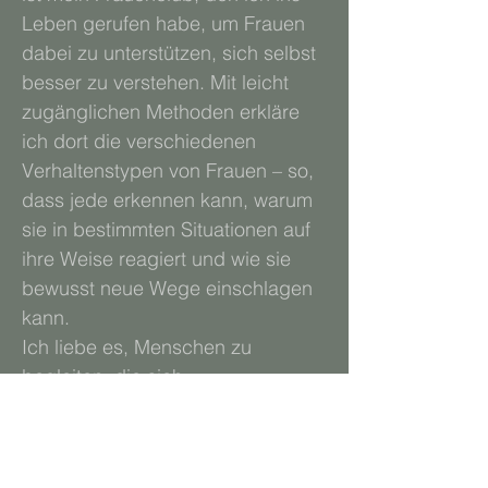
Leben gerufen habe, um Frauen
dabei zu unterstützen, sich selbst
besser zu verstehen. Mit leicht
zugänglichen Methoden erkläre
ich dort die verschiedenen
Verhaltenstypen von Frauen – so,
dass jede erkennen kann, warum
sie in bestimmten Situationen auf
ihre Weise reagiert und wie sie
bewusst neue Wege einschlagen
kann.
Ich liebe es, Menschen zu
begleiten, die sich
weiterentwickeln wollen – und das
spiegelt sich auch in meinem
persönlichen Leben wider: Ich