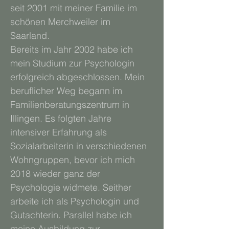
seit 2001 mit meiner Familie im
schönen Merchweiler im
Saarland.
Bereits im Jahr 2002 habe ich
mein Studium zur Psychologin
erfolgreich abgeschlossen. Mein
beruflicher Weg begann im
Familienberatungszentrum in
Illingen. Es folgten Jahre
intensiver Erfahrung als
Sozialarbeiterin in verschiedenen
Wohngruppen, bevor ich mich
2018 wieder ganz der
Psychologie widmete. Seither
arbeite ich als Psychologin und
Gutachterin. Parallel habe ich
meine Ausbildung zur