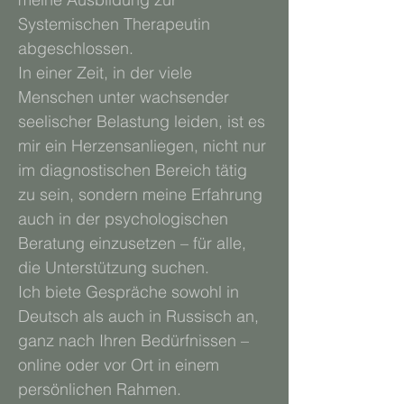
Systemischen Therapeutin
abgeschlossen.
In einer Zeit, in der viele
Menschen unter wachsender
seelischer Belastung leiden, ist es
mir ein Herzensanliegen, nicht nur
im diagnostischen Bereich tätig
zu sein, sondern meine Erfahrung
auch in der psychologischen
Beratung einzusetzen – für alle,
die Unterstützung suchen.
Ich biete Gespräche sowohl in
Deutsch als auch in Russisch an,
ganz nach Ihren Bedürfnissen –
online oder vor Ort in einem
persönlichen Rahmen.